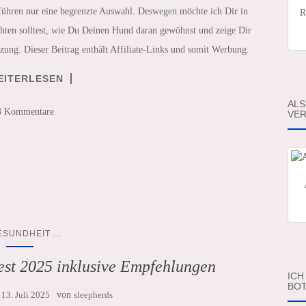
 führen nur eine begrenzte Auswahl. Deswegen möchte ich Dir in
R
hten solltest, wie Du Deinen Hund daran gewöhnst und zeige Dir
tzung. Dieser Beitrag enthält Affiliate-Links und somit Werbung.
EITERLESEN
ALS
3 Kommentare
VER
...
ESUNDHEIT
est 2025 inklusive Empfehlungen
ICH
BOT
m
13. Juli 2025
von
sleepherds