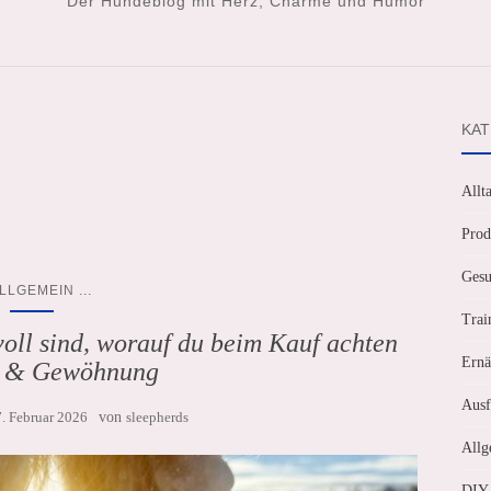
Der Hundeblog mit Herz, Charme und Humor
KAT
Allt
Prod
Gesu
...
LLGEMEIN
Trai
oll sind, worauf du beim Kauf achten
Ernä
st & Gewöhnung
Ausf
7. Februar 2026
von
sleepherds
Allg
DIY