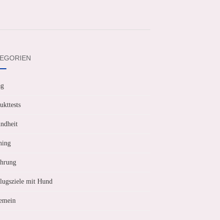
EGORIEN
ag
ukttests
ndheit
ning
hrung
lugsziele mit Hund
emein