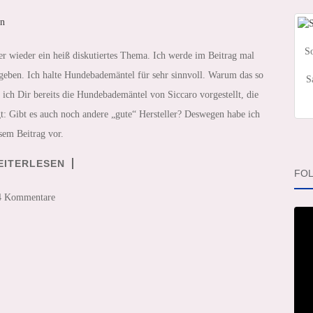
So
 wieder ein heiß diskutiertes Thema. Ich werde im Beitrag mal
eben. Ich halte Hundebademäntel für sehr sinnvoll. Warum das so
S
te ich Dir bereits die Hundebademäntel von Siccaro vorgestellt, die
gt: Gibt es auch noch andere „gute“ Hersteller? Deswegen habe ich
esem Beitrag vor.
EITERLESEN
FOL
4 Kommentare