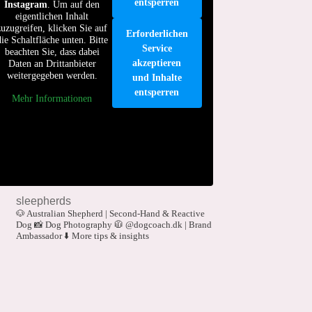
entsperren
Instagram
. Um auf den
eigentlichen Inhalt
zuzugreifen, klicken Sie auf
Erforderlichen
die Schaltfläche unten. Bitte
Service
beachten Sie, dass dabei
akzeptieren
Daten an Drittanbieter
weitergegeben werden.
und Inhalte
entsperren
Mehr Informationen
sleepherds
🐶 Australian Shepherd | Second-Hand & Reactive
Dog
📸 Dog Photography
🧥 @dogcoach.dk | Brand
Ambassador
⬇️ More tips & insights