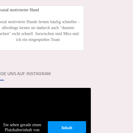
zial motivierte Hunde lernen häufig schneller -
allerdings lernen sie dadurch auch "dumme
achen" recht schnell. Inzwischen sind Mira und
ich ein eingespieltes Team
GE UNS AUF INSTAGRAM
Sie sehen gerade einen
Inhalt
Platzhalterinhalt von