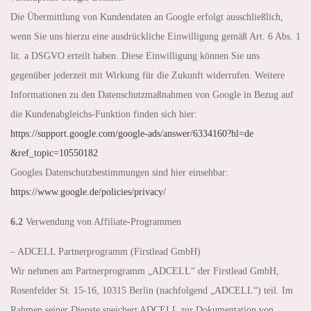
Die Übermittlung von Kundendaten an Google erfolgt ausschließlich,
wenn Sie uns hierzu eine ausdrückliche Einwilligung gemäß Art. 6 Abs. 1
lit. a DSGVO erteilt haben. Diese Einwilligung können Sie uns
gegenüber jederzeit mit Wirkung für die Zukunft widerrufen. Weitere
Informationen zu den Datenschutzmaßnahmen von Google in Bezug auf
die Kundenabgleichs-Funktion finden sich hier:
https://support.google.com
/google-ads
/answer
/6334160
?hl=de
&ref_topic=10550182
Googles Datenschutzbestimmungen sind hier einsehbar:
https://www.google.de
/policies
/privacy
/
6.2
Verwendung von Affiliate-Programmen
– ADCELL Partnerprogramm (Firstlead GmbH)
Wir nehmen am Partnerprogramm „ADCELL“ der Firstlead GmbH,
Rosenfelder St. 15-16, 10315 Berlin (nachfolgend „ADCELL“) teil. Im
Rahmen seiner Dienste speichert ADCELL zur Dokumentation von