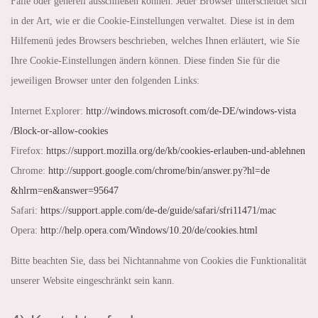
Fälle oder generell ausschließen können. Jeder Browser unterscheidet sich
in der Art, wie er die Cookie-Einstellungen verwaltet. Diese ist in dem
Hilfemenü jedes Browsers beschrieben, welches Ihnen erläutert, wie Sie
Ihre Cookie-Einstellungen ändern können. Diese finden Sie für die
jeweiligen Browser unter den folgenden Links:
Internet Explorer:
http://windows.microsoft.com
/de-DE/windows-vista
/Block-or-allow-cookies
Firefox:
https://support.mozilla.org
/de
/kb
/cookies-erlauben-und-ablehnen
Chrome:
http://support.google.com
/chrome
/bin
/answer.py
?hl=de
&hlrm=en
&answer=95647
Safari:
https://support.apple.com
/de-de
/guide
/safari
/sfri11471
/mac
Opera:
http://help.opera.com
/Windows
/10.20
/de
/cookies.html
Bitte beachten Sie, dass bei Nichtannahme von Cookies die Funktionalität
unserer Website eingeschränkt sein kann.