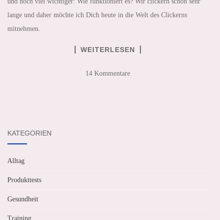
und noch viel wichtiger: Wie funktioniert es? Wir clickern schon sehr
lange und daher möchte ich Dich heute in die Welt des Clickerns
mitnehmen.
WEITERLESEN
14 Kommentare
KATEGORIEN
Alltag
Produkttests
Gesundheit
Training