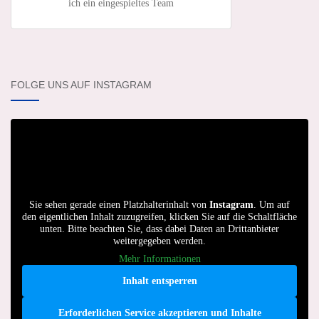
ich ein eingespieltes Team
FOLGE UNS AUF INSTAGRAM
Sie sehen gerade einen Platzhalterinhalt von
Instagram
. Um auf
den eigentlichen Inhalt zuzugreifen, klicken Sie auf die Schaltfläche
unten. Bitte beachten Sie, dass dabei Daten an Drittanbieter
weitergegeben werden.
Mehr Informationen
Inhalt entsperren
Erforderlichen Service akzeptieren und Inhalte