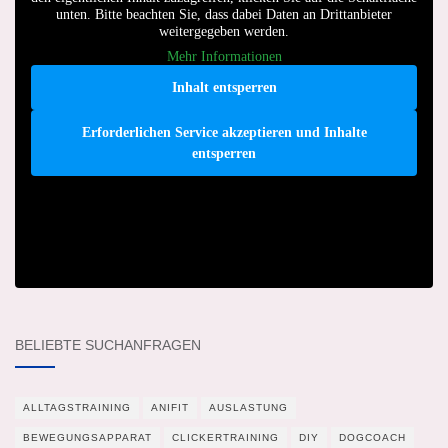
unten. Bitte beachten Sie, dass dabei Daten an Drittanbieter
weitergegeben werden.
Mehr Informationen
Inhalt entsperren
Erforderlichen Service akzeptieren und Inhalte
entsperren
BELIEBTE SUCHANFRAGEN
ALLTAGSTRAINING
ANIFIT
AUSLASTUNG
BEWEGUNGSAPPARAT
CLICKERTRAINING
DIY
DOGCOACH