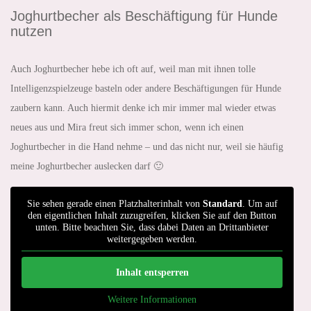
Joghurtbecher als Beschäftigung für Hunde
nutzen
Auch Joghurtbecher hebe ich oft auf, weil man mit ihnen tolle
Intelligenzspielzeuge basteln oder andere Beschäftigungen für Hunde
zaubern kann. Auch hiermit denke ich mir immer mal wieder etwas
neues aus und Mira freut sich immer schon, wenn ich einen
Joghurtbecher in die Hand nehme – und das nicht nur, weil sie häufig
meine Joghurtbecher auslecken darf 🙂
Sie sehen gerade einen Platzhalterinhalt von
Standard
. Um auf
den eigentlichen Inhalt zuzugreifen, klicken Sie auf den Button
unten. Bitte beachten Sie, dass dabei Daten an Drittanbieter
weitergegeben werden.
Inhalt entsperren
Weitere Informationen