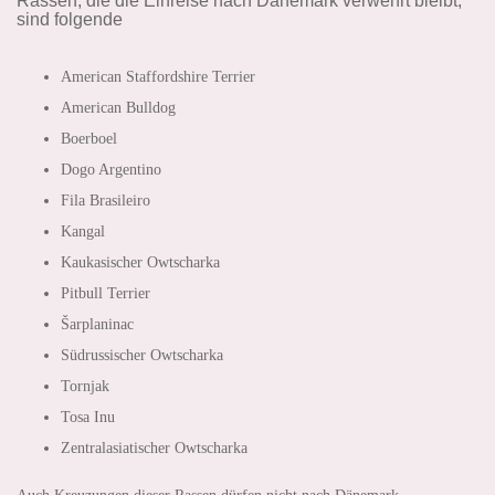
Rassen, die die Einreise nach Dänemark verwehrt bleibt,
sind folgende
American Staffordshire Terrier
American Bulldog
Boerboel
Dogo Argentino
Fila Brasileiro
Kangal
Kaukasischer Owtscharka
Pitbull Terrier
Šarplaninac
Südrussischer Owtscharka
Tornjak
Tosa Inu
Zentralasiatischer Owtscharka