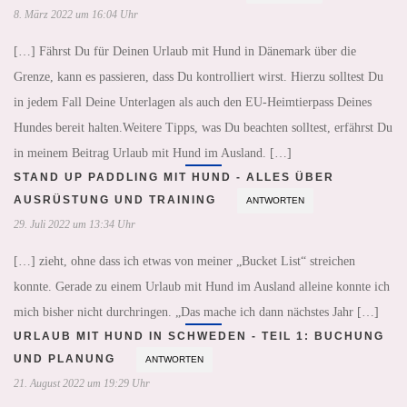
8. März 2022 um 16:04 Uhr
[…] Fährst Du für Deinen Urlaub mit Hund in Dänemark über die
Grenze, kann es passieren, dass Du kontrolliert wirst. Hierzu solltest Du
in jedem Fall Deine Unterlagen als auch den EU-Heimtierpass Deines
Hundes bereit halten.Weitere Tipps, was Du beachten solltest, erfährst Du
in meinem Beitrag Urlaub mit Hund im Ausland. […]
STAND UP PADDLING MIT HUND - ALLES ÜBER
AUSRÜSTUNG UND TRAINING
ANTWORTEN
29. Juli 2022 um 13:34 Uhr
[…] zieht, ohne dass ich etwas von meiner „Bucket List“ streichen
konnte. Gerade zu einem Urlaub mit Hund im Ausland alleine konnte ich
mich bisher nicht durchringen. „Das mache ich dann nächstes Jahr […]
URLAUB MIT HUND IN SCHWEDEN - TEIL 1: BUCHUNG
UND PLANUNG
ANTWORTEN
21. August 2022 um 19:29 Uhr