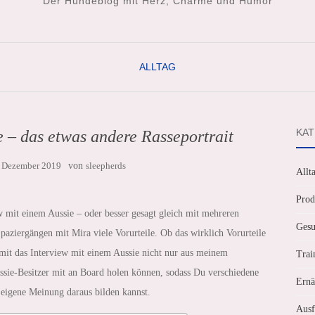
Der Hundeblog mit Herz, Charme und Humor
ALLTAG
KAT
e – das etwas andere Rasseportrait
. Dezember 2019
von
sleepherds
Allt
Prod
mit einem Aussie – oder besser gesagt gleich mit mehreren
Gesu
aziergängen mit Mira viele Vorurteile. Ob das wirklich Vorurteile
amit das Interview mit einem Aussie nicht nur aus meinem
Trai
ssie-Besitzer mit an Board holen können, sodass Du verschiedene
Ernä
 eigene Meinung daraus bilden kannst.
Ausf