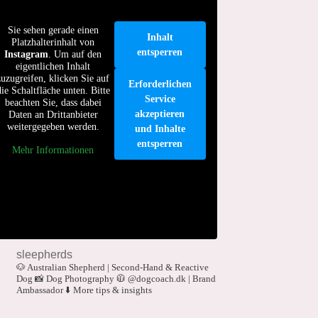
Sie sehen gerade einen
Inhalt
Platzhalterinhalt von
entsperren
Instagram
. Um auf den
eigentlichen Inhalt
zuzugreifen, klicken Sie auf
Erforderlichen
die Schaltfläche unten. Bitte
Service
beachten Sie, dass dabei
akzeptieren
Daten an Drittanbieter
weitergegeben werden.
und Inhalte
entsperren
Mehr Informationen
sleepherds
🐶 Australian Shepherd | Second-Hand & Reactive
Dog
📸 Dog Photography
🧥 @dogcoach.dk | Brand
Ambassador
⬇️ More tips & insights