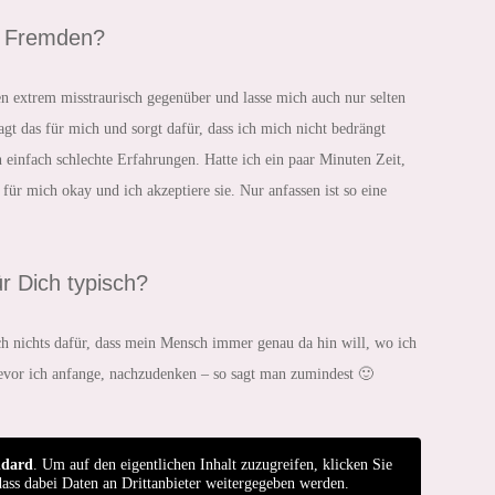
er Fremden?
den extrem misstraurisch gegenüber und lasse mich auch nur selten
 das für mich und sorgt dafür, dass ich mich nicht bedrängt
rn einfach schlechte Erfahrungen. Hatte ich ein paar Minuten Zeit,
für mich okay und ich akzeptiere sie. Nur anfassen ist so eine
r Dich typisch?
h nichts dafür, dass mein Mensch immer genau da hin will, wo ich
evor ich anfange, nachzudenken – so sagt man zumindest 🙂
ndard
. Um auf den eigentlichen Inhalt zuzugreifen, klicken Sie
dass dabei Daten an Drittanbieter weitergegeben werden.