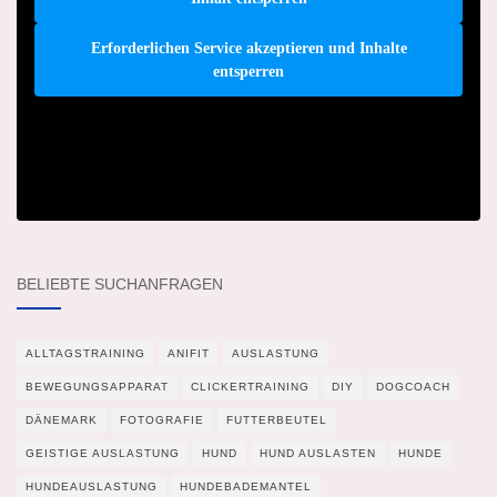
Erforderlichen Service akzeptieren und Inhalte
entsperren
BELIEBTE SUCHANFRAGEN
ALLTAGSTRAINING
ANIFIT
AUSLASTUNG
BEWEGUNGSAPPARAT
CLICKERTRAINING
DIY
DOGCOACH
DÄNEMARK
FOTOGRAFIE
FUTTERBEUTEL
GEISTIGE AUSLASTUNG
HUND
HUND AUSLASTEN
HUNDE
HUNDEAUSLASTUNG
HUNDEBADEMANTEL