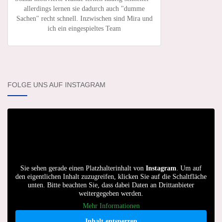
allerdings lernen sie dadurch auch "dumme
Sachen" recht schnell. Inzwischen sind Mira und
ich ein eingespieltes Team
FOLGE UNS AUF INSTAGRAM
Sie sehen gerade einen Platzhalterinhalt von
Instagram
. Um auf
den eigentlichen Inhalt zuzugreifen, klicken Sie auf die Schaltfläche
unten. Bitte beachten Sie, dass dabei Daten an Drittanbieter
weitergegeben werden.
Mehr Informationen
Inhalt entsperren