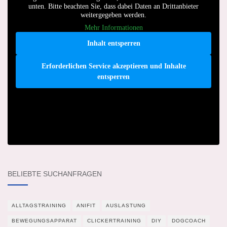
unten. Bitte beachten Sie, dass dabei Daten an Drittanbieter
weitergegeben werden.
Mehr Informationen
Inhalt entsperren
Erforderlichen Service akzeptieren und Inhalte
entsperren
BELIEBTE SUCHANFRAGEN
ALLTAGSTRAINING
ANIFIT
AUSLASTUNG
BEWEGUNGSAPPARAT
CLICKERTRAINING
DIY
DOGCOACH