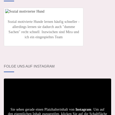
Sozial motivierte Hunde lernen häufig schneller -
allerdings lernen sie dadurch auch "dumme
Sachen" recht schnell. Inzwischen sind Mira und
ich ein eingespieltes Team
FOLGE UNS AUF INSTAGRAM
Sie sehen gerade einen Platzhalterinhalt von
Instagram
. Um auf
den eigentlichen Inhalt zuzugreifen, klicken Sie auf die Schaltfläche