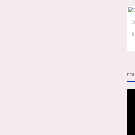
So
S
FOL