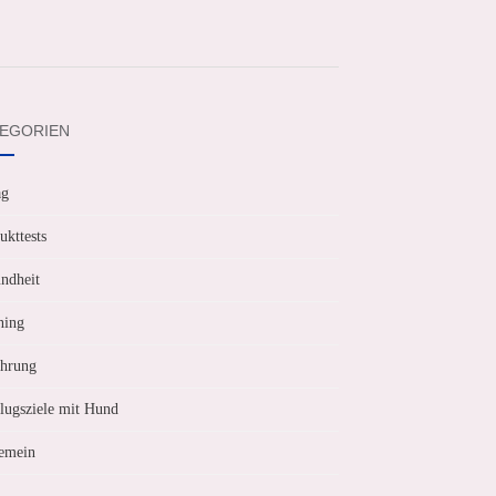
EGORIEN
ag
ukttests
ndheit
ning
hrung
lugsziele mit Hund
emein