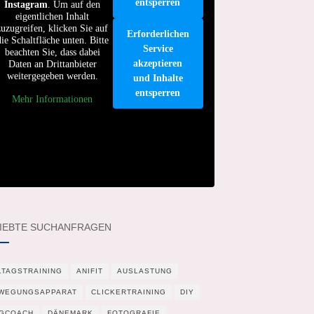
entsperren
Instagram
. Um auf den
eigentlichen Inhalt
zuzugreifen, klicken Sie auf
Erforderlichen
die Schaltfläche unten. Bitte
Service
beachten Sie, dass dabei
akzeptieren
Daten an Drittanbieter
weitergegeben werden.
und Inhalte
entsperren
Mehr Informationen
IEBTE SUCHANFRAGEN
LTAGSTRAINING
ANIFIT
AUSLASTUNG
WEGUNGSAPPARAT
CLICKERTRAINING
DIY
GCOACH
DÄNEMARK
FOTOGRAFIE