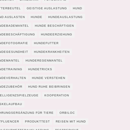
TTERBEUTEL
GEISTIGE AUSLASTUNG
HUND
ND AUSLASTEN
HUNDE
HUNDEAUSLASTUNG
NDEBADEMANTEL
HUNDE BESCHÄFTIGEN
NDEBESCHÄFTIGUNG
HUNDEERZIEHUNG
NDEFOTOGRAFIE
HUNDEFUTTER
NDEGESUNDHEIT
HUNDEKRANKHEITEN
NDEMANTEL
HUNDEREGENMANTEL
NDETRAINING
HUNDETRICKS
NDEVERHALTEN
HUNDE VERSTEHEN
NDEZUBEHÖR
HUND RUHE BEIBRINGEN
TELLIGENZSPIELZEUGE
KOOPERATION
SKELAUFBAU
HRUNGSERGÄNZUNG FÜR TIERE
ORBILOC
TFLUENCER
PRODUKTTEST
REISEN MIT HUND