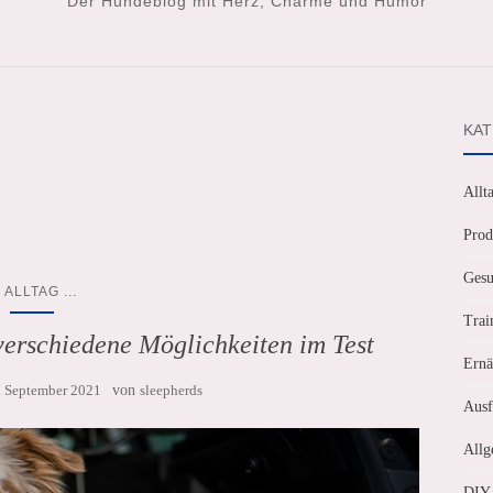
Der Hundeblog mit Herz, Charme und Humor
KAT
Allt
Prod
Gesu
...
ALLTAG
Trai
verschiedene Möglichkeiten im Test
Ernä
. September 2021
von
sleepherds
Ausf
Allg
DIY