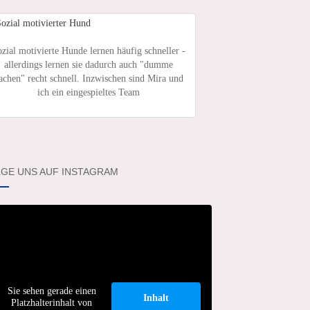
zial motivierte Hunde lernen häufig schneller -
allerdings lernen sie dadurch auch "dumme
achen" recht schnell. Inzwischen sind Mira und
ich ein eingespieltes Team
GE UNS AUF INSTAGRAM
Sie sehen gerade einen
Inhalt
Platzhalterinhalt von