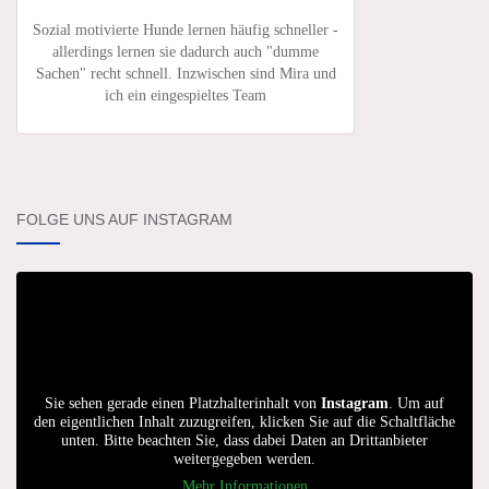
Sozial motivierte Hunde lernen häufig schneller -
allerdings lernen sie dadurch auch "dumme
Sachen" recht schnell. Inzwischen sind Mira und
ich ein eingespieltes Team
FOLGE UNS AUF INSTAGRAM
Sie sehen gerade einen Platzhalterinhalt von
Instagram
. Um auf
den eigentlichen Inhalt zuzugreifen, klicken Sie auf die Schaltfläche
unten. Bitte beachten Sie, dass dabei Daten an Drittanbieter
weitergegeben werden.
Mehr Informationen