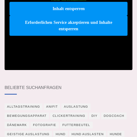
Inhalt entsperren
Erforderlichen Service akzeptieren und Inhalte
entsperren
BELIEBTE SUCHANFRAGEN
ALLTAGSTRAINING
ANIFIT
AUSLASTUNG
BEWEGUNGSAPPARAT
CLICKERTRAINING
DIY
DOGCOACH
DÄNEMARK
FOTOGRAFIE
FUTTERBEUTEL
GEISTIGE AUSLASTUNG
HUND
HUND AUSLASTEN
HUNDE