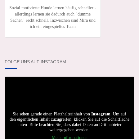
Sozial motivierte Hunde lernen häufig schneller -
allerdings lernen sie dadurch auch "dumme
Sachen" recht schnell. Inzwischen sind Mira und
ich ein eingespieltes Team
FOLGE UNS AUF INSTAGRAM
Sie sehen gerade einen Platzhalterinhalt von
Instagram
. Um auf
den eigentlichen Inhalt zuzugreifen, klicken Sie auf die Schaltfläche
unten. Bitte beachten Sie, dass dabei Daten an Drittanbieter
weitergegeben werden.
Mehr Informationen