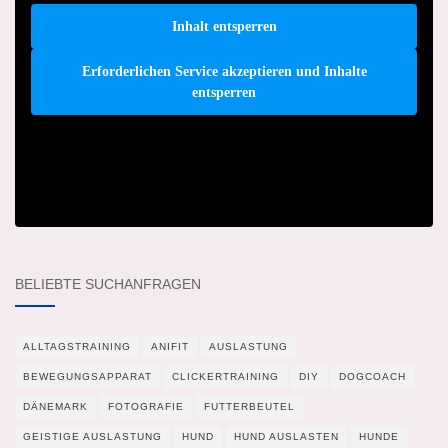
Inhalt entsperren
Erforderlichen Service akzeptieren und Inhalte
entsperren
BELIEBTE SUCHANFRAGEN
ALLTAGSTRAINING
ANIFIT
AUSLASTUNG
BEWEGUNGSAPPARAT
CLICKERTRAINING
DIY
DOGCOACH
DÄNEMARK
FOTOGRAFIE
FUTTERBEUTEL
GEISTIGE AUSLASTUNG
HUND
HUND AUSLASTEN
HUNDE