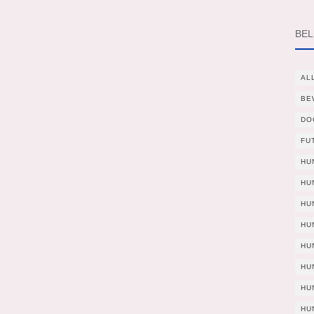
BEL
AL
BE
DO
FU
HU
HU
HU
HU
HU
HU
HU
HU