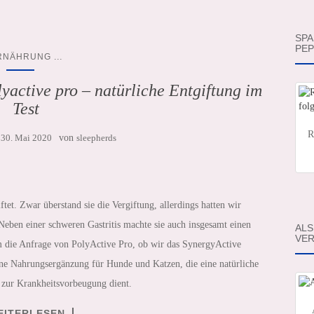
SPA
PEP
...
RNÄHRUNG
yactive pro – natürliche Entgiftung im
Test
R
m
30. Mai 2020
von
sleepherds
ftet. Zwar überstand sie die Vergiftung, allerdings hatten wir
eben einer schweren Gastritis machte sie auch insgesamt einen
ALS
VER
 die Anfrage von PolyActive Pro, ob wir das SynergyActive
ine Nahrungsergänzung für Hunde und Katzen, die eine natürliche
h zur Krankheitsvorbeugung dient.
EITERLESEN