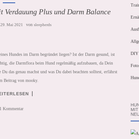
Trai
it Verdauung Plus und Darm Balance
Ernä
m
29. Mai 2021
von
sleepherds
Ausf
Allg
DIY
nes Hundes im Darm begründet liegen? Ist der Darm gesund, ist
chtig, die Darmflora beim Hund regelmäßig aufzubauen, da Dein
Foto
 Du das genau machst und was Du dabei beachten solltest, erfährst
Hund
em Beitrag von mooky.
EITERLESEN
HUN
1 Kommentar
MIT
NEU