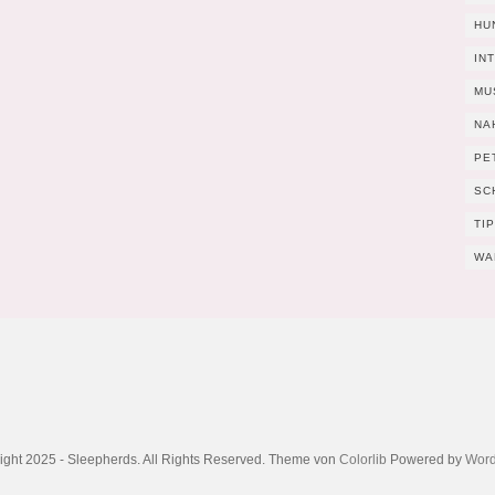
HU
IN
MU
NA
PE
SC
TI
WA
ight 2025 - Sleepherds. All Rights Reserved. Theme von
Colorlib
Powered by
Word