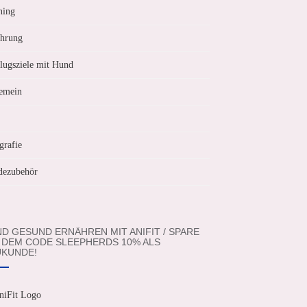
ning
hrung
lugsziele mit Hund
emein
grafie
ezubehör
D GESUND ERNÄHREN MIT ANIFIT / SPARE
 DEM CODE SLEEPHERDS 10% ALS
KUNDE!