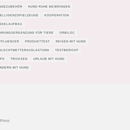
NDEZUBEHÖR
HUND RUHE BEIBRINGEN
TELLIGENZSPIELZEUGE
KOOPERATION
SKELAUFBAU
HRUNGSERGÄNZUNG FÜR TIERE
ORBILOC
TFLUENCER
PRODUKTTEST
REISEN MIT HUND
HLECHTWETTERAUSLASTUNG
TESTBERICHT
PPS
TRICKSEN
URLAUB MIT HUND
NDERN MIT HUND
Press