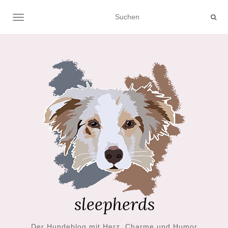
NAVIGATION UMSCHALTEN
Der Hundeblog mit Herz, Charme und Humor