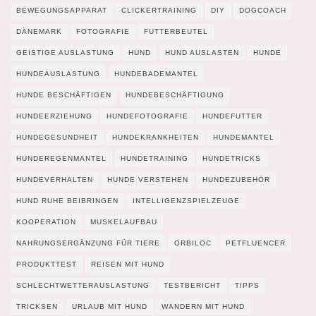
BEWEGUNGSAPPARAT
CLICKERTRAINING
DIY
DOGCOACH
DÄNEMARK
FOTOGRAFIE
FUTTERBEUTEL
GEISTIGE AUSLASTUNG
HUND
HUND AUSLASTEN
HUNDE
HUNDEAUSLASTUNG
HUNDEBADEMANTEL
HUNDE BESCHÄFTIGEN
HUNDEBESCHÄFTIGUNG
HUNDEERZIEHUNG
HUNDEFOTOGRAFIE
HUNDEFUTTER
HUNDEGESUNDHEIT
HUNDEKRANKHEITEN
HUNDEMANTEL
HUNDEREGENMANTEL
HUNDETRAINING
HUNDETRICKS
HUNDEVERHALTEN
HUNDE VERSTEHEN
HUNDEZUBEHÖR
HUND RUHE BEIBRINGEN
INTELLIGENZSPIELZEUGE
KOOPERATION
MUSKELAUFBAU
NAHRUNGSERGÄNZUNG FÜR TIERE
ORBILOC
PETFLUENCER
PRODUKTTEST
REISEN MIT HUND
SCHLECHTWETTERAUSLASTUNG
TESTBERICHT
TIPPS
TRICKSEN
URLAUB MIT HUND
WANDERN MIT HUND