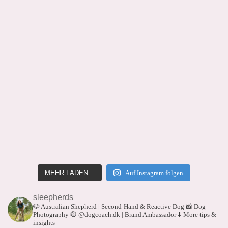
MEHR LADEN…
Auf Instagram folgen
sleepherds
🐶 Australian Shepherd | Second-Hand & Reactive Dog
📸 Dog
Photography
🧥 @dogcoach.dk | Brand Ambassador
⬇️ More tips &
insights