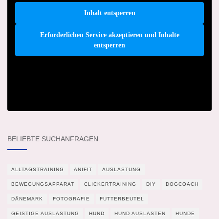
Inhalt entsperren
Erforderlichen Service akzeptieren und Inhalte
entsperren
BELIEBTE SUCHANFRAGEN
ALLTAGSTRAINING
ANIFIT
AUSLASTUNG
BEWEGUNGSAPPARAT
CLICKERTRAINING
DIY
DOGCOACH
DÄNEMARK
FOTOGRAFIE
FUTTERBEUTEL
GEISTIGE AUSLASTUNG
HUND
HUND AUSLASTEN
HUNDE