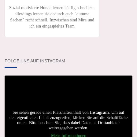
Sozial motivierte Hunde lernen häufig schneller -
allerdings lernen sie dadurch auch "dumme
Sachen" recht schnell. Inzwischen sind Mira und
ich ein eingespieltes Team
FOLGE UNS AUF INSTAGRAM
Sie sehen gerade einen Platzhalterinhalt von
Instagram
. Um auf
den eigentlichen Inhalt zuzugreifen, klicken Sie auf die Schaltfläche
unten. Bitte beachten Sie, dass dabei Daten an Drittanbieter
weitergegeben werden.
Mehr Informationen