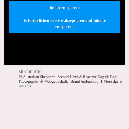
Inhalt entsperren
Erforderlichen Service akzeptieren und Inhalte
entsperren
sleepherds
🐶 Australian Shepherd | Second-Hand & Reactive Dog
📸 Dog
Photography
🧥 @dogcoach.dk | Brand Ambassador
⬇️ More tips &
insights