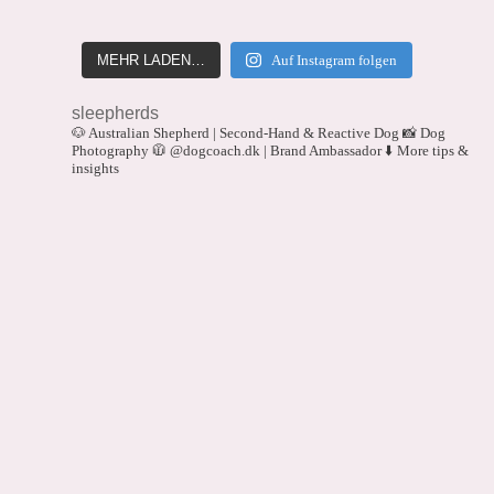
MEHR LADEN…
Auf Instagram folgen
sleepherds
🐶 Australian Shepherd | Second-Hand & Reactive Dog
📸 Dog
Photography
🧥 @dogcoach.dk | Brand Ambassador
⬇️ More tips &
insights