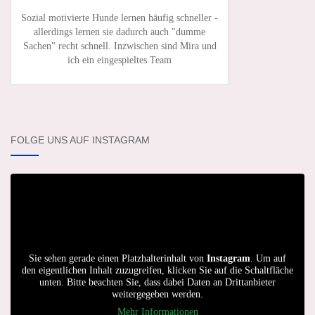
Sozial motivierte Hunde lernen häufig schneller -
allerdings lernen sie dadurch auch "dumme
Sachen" recht schnell. Inzwischen sind Mira und
ich ein eingespieltes Team
FOLGE UNS AUF INSTAGRAM
Sie sehen gerade einen Platzhalterinhalt von
Instagram
. Um auf
den eigentlichen Inhalt zuzugreifen, klicken Sie auf die Schaltfläche
unten. Bitte beachten Sie, dass dabei Daten an Drittanbieter
weitergegeben werden.
Mehr Informationen