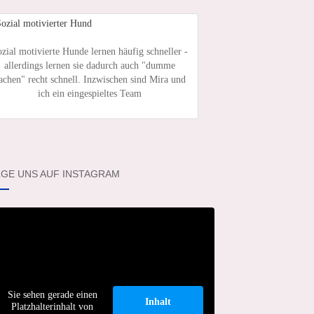
zial motivierte Hunde lernen häufig schneller -
allerdings lernen sie dadurch auch "dumme
achen" recht schnell. Inzwischen sind Mira und
ich ein eingespieltes Team
GE UNS AUF INSTAGRAM
Sie sehen gerade einen
Inhalt
Platzhalterinhalt von