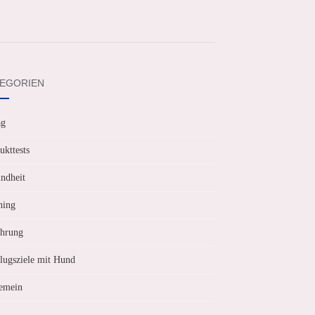
EGORIEN
ag
ukttests
ndheit
ning
hrung
lugsziele mit Hund
emein