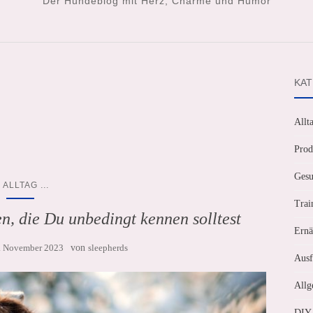
Der Hundeblog mit Herz, Charme und Humor
KAT
Allt
Prod
Gesu
...
ALLTAG
Trai
n, die Du unbedingt kennen solltest
Ernä
. November 2023
von
sleepherds
Ausf
Allg
DIY