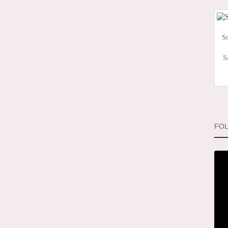
So
S
FOL