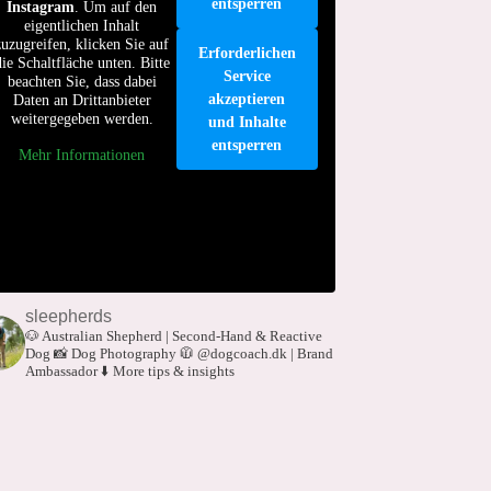
entsperren
Instagram
. Um auf den
eigentlichen Inhalt
zuzugreifen, klicken Sie auf
Erforderlichen
die Schaltfläche unten. Bitte
Service
beachten Sie, dass dabei
akzeptieren
Daten an Drittanbieter
weitergegeben werden.
und Inhalte
entsperren
Mehr Informationen
sleepherds
🐶 Australian Shepherd | Second-Hand & Reactive
Dog
📸 Dog Photography
🧥 @dogcoach.dk | Brand
Ambassador
⬇️ More tips & insights