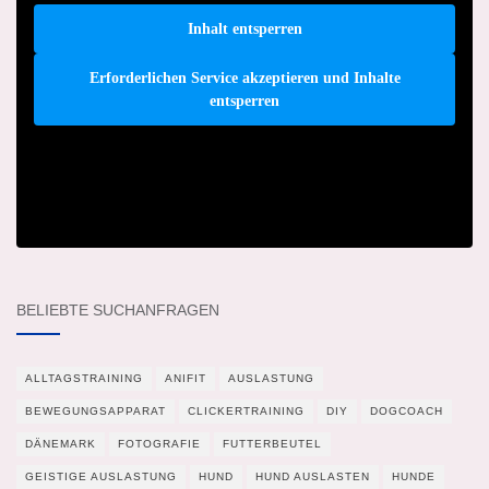
Inhalt entsperren
Erforderlichen Service akzeptieren und Inhalte
entsperren
BELIEBTE SUCHANFRAGEN
ALLTAGSTRAINING
ANIFIT
AUSLASTUNG
BEWEGUNGSAPPARAT
CLICKERTRAINING
DIY
DOGCOACH
DÄNEMARK
FOTOGRAFIE
FUTTERBEUTEL
GEISTIGE AUSLASTUNG
HUND
HUND AUSLASTEN
HUNDE