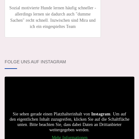
Sozial motivierte Hunde lernen häufig schneller -
allerdings lernen sie dadurch auch "dumme
Sachen" recht schnell. Inzwischen sind Mira und
ich ein eingespieltes Team
FOLGE UNS AUF INSTAGRAM
Sie sehen gerade einen Platzhalterinhalt von
Instagram
. Um auf
den eigentlichen Inhalt zuzugreifen, klicken Sie auf die Schaltfläche
unten. Bitte beachten Sie, dass dabei Daten an Drittanbieter
weitergegeben werden.
Mehr Informationen