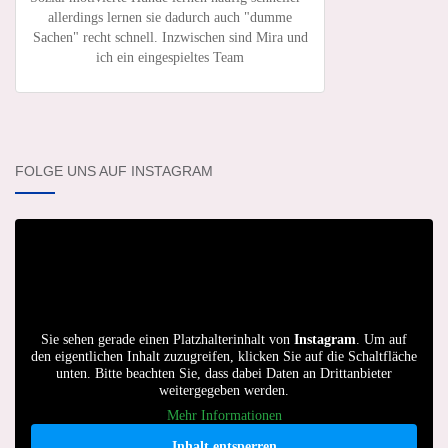
allerdings lernen sie dadurch auch "dumme
Sachen" recht schnell. Inzwischen sind Mira und
ich ein eingespieltes Team
FOLGE UNS AUF INSTAGRAM
Sie sehen gerade einen Platzhalterinhalt von
Instagram
. Um auf
den eigentlichen Inhalt zuzugreifen, klicken Sie auf die Schaltfläche
unten. Bitte beachten Sie, dass dabei Daten an Drittanbieter
weitergegeben werden.
Mehr Informationen
Inhalt entsperren