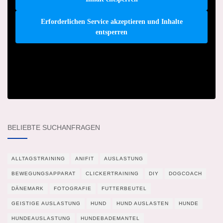
Erforderlichen Service akzeptieren und Inhalte
entsperren
BELIEBTE SUCHANFRAGEN
ALLTAGSTRAINING
ANIFIT
AUSLASTUNG
BEWEGUNGSAPPARAT
CLICKERTRAINING
DIY
DOGCOACH
DÄNEMARK
FOTOGRAFIE
FUTTERBEUTEL
GEISTIGE AUSLASTUNG
HUND
HUND AUSLASTEN
HUNDE
HUNDEAUSLASTUNG
HUNDEBADEMANTEL