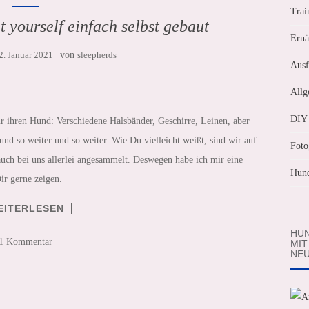
Trai
 yourself einfach selbst gebaut
Ernä
2. Januar 2021
von
sleepherds
Ausf
Allg
DIY
ür ihren Hund: Verschiedene Halsbänder, Geschirre, Leinen, aber
d so weiter und so weiter. Wie Du vielleicht weißt, sind wir auf
Foto
 auch bei uns allerlei angesammelt. Deswegen habe ich mir eine
Hund
ir gerne zeigen.
EITERLESEN
HUN
1 Kommentar
MIT
NEU