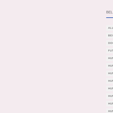
BEL
AL
BE
DO
FU
HU
HU
HU
HU
HU
HU
HU
HU