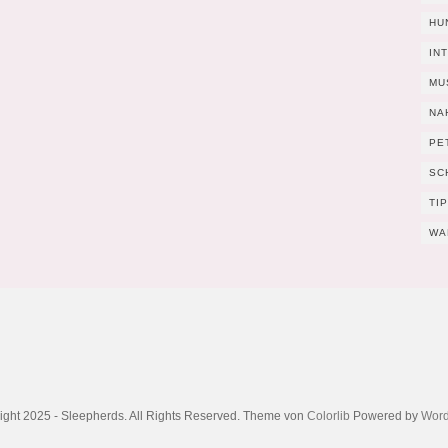
HU
IN
MU
NA
PE
SC
TI
WA
ight 2025 - Sleepherds. All Rights Reserved. Theme von
Colorlib
Powered by
Word