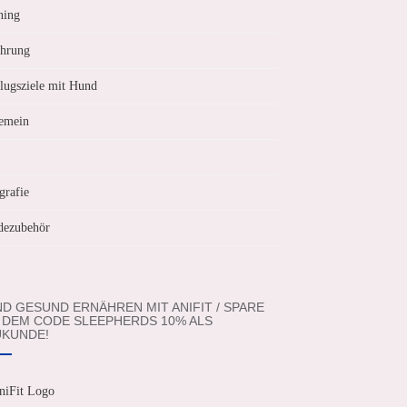
ning
hrung
lugsziele mit Hund
emein
grafie
ezubehör
D GESUND ERNÄHREN MIT ANIFIT / SPARE
 DEM CODE SLEEPHERDS 10% ALS
KUNDE!