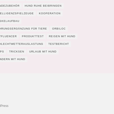
NDEZUBEHÖR
HUND RUHE BEIBRINGEN
TELLIGENZSPIELZEUGE
KOOPERATION
SKELAUFBAU
HRUNGSERGÄNZUNG FÜR TIERE
ORBILOC
TFLUENCER
PRODUKTTEST
REISEN MIT HUND
HLECHTWETTERAUSLASTUNG
TESTBERICHT
PPS
TRICKSEN
URLAUB MIT HUND
NDERN MIT HUND
Press