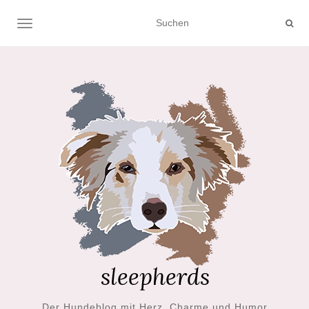
NAVIGATION UMSCHALTEN
Der Hundeblog mit Herz, Charme und Humor