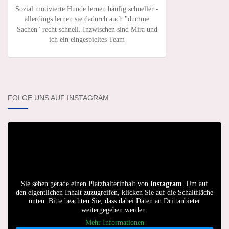
Sozial motivierte Hunde lernen häufig schneller -
allerdings lernen sie dadurch auch "dumme
Sachen" recht schnell. Inzwischen sind Mira und
ich ein eingespieltes Team
FOLGE UNS AUF INSTAGRAM
Sie sehen gerade einen Platzhalterinhalt von
Instagram
. Um auf
den eigentlichen Inhalt zuzugreifen, klicken Sie auf die Schaltfläche
unten. Bitte beachten Sie, dass dabei Daten an Drittanbieter
weitergegeben werden.
Mehr Informationen