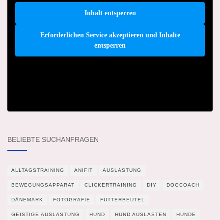
Inhalt entsperren
Erforderlichen Service akzeptieren und Inhalte
entsperren
BELIEBTE SUCHANFRAGEN
ALLTAGSTRAINING
ANIFIT
AUSLASTUNG
BEWEGUNGSAPPARAT
CLICKERTRAINING
DIY
DOGCOACH
DÄNEMARK
FOTOGRAFIE
FUTTERBEUTEL
GEISTIGE AUSLASTUNG
HUND
HUND AUSLASTEN
HUNDE