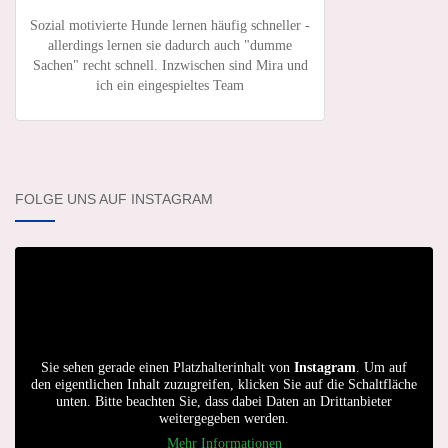
Sozial motivierte Hunde lernen häufig schneller -
allerdings lernen sie dadurch auch "dumme
Sachen" recht schnell. Inzwischen sind Mira und
ich ein eingespieltes Team
FOLGE UNS AUF INSTAGRAM
Sie sehen gerade einen Platzhalterinhalt von
Instagram
. Um auf
den eigentlichen Inhalt zuzugreifen, klicken Sie auf die Schaltfläche
unten. Bitte beachten Sie, dass dabei Daten an Drittanbieter
weitergegeben werden.
Mehr Informationen