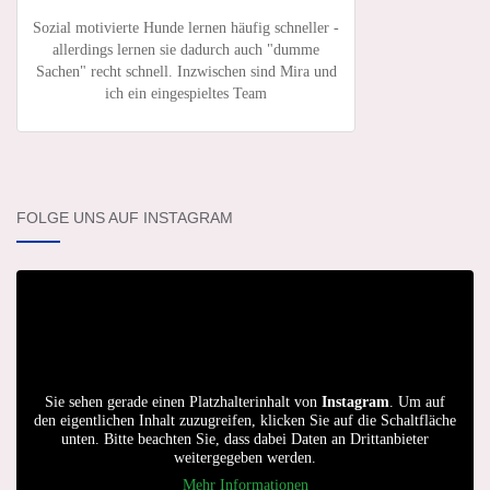
Sozial motivierte Hunde lernen häufig schneller -
allerdings lernen sie dadurch auch "dumme
Sachen" recht schnell. Inzwischen sind Mira und
ich ein eingespieltes Team
FOLGE UNS AUF INSTAGRAM
Sie sehen gerade einen Platzhalterinhalt von
Instagram
. Um auf
den eigentlichen Inhalt zuzugreifen, klicken Sie auf die Schaltfläche
unten. Bitte beachten Sie, dass dabei Daten an Drittanbieter
weitergegeben werden.
Mehr Informationen