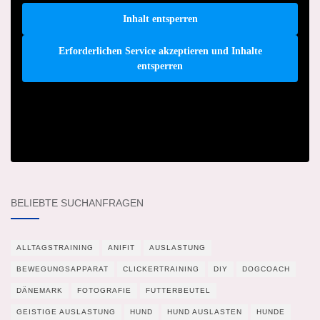
Inhalt entsperren
Erforderlichen Service akzeptieren und Inhalte
entsperren
BELIEBTE SUCHANFRAGEN
ALLTAGSTRAINING
ANIFIT
AUSLASTUNG
BEWEGUNGSAPPARAT
CLICKERTRAINING
DIY
DOGCOACH
DÄNEMARK
FOTOGRAFIE
FUTTERBEUTEL
GEISTIGE AUSLASTUNG
HUND
HUND AUSLASTEN
HUNDE