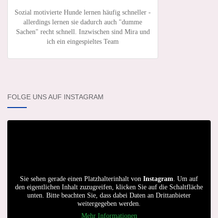
Sozial motivierte Hunde lernen häufig schneller -
allerdings lernen sie dadurch auch "dumme
Sachen" recht schnell. Inzwischen sind Mira und
ich ein eingespieltes Team
FOLGE UNS AUF INSTAGRAM
Sie sehen gerade einen Platzhalterinhalt von
Instagram
. Um auf
den eigentlichen Inhalt zuzugreifen, klicken Sie auf die Schaltfläche
unten. Bitte beachten Sie, dass dabei Daten an Drittanbieter
weitergegeben werden.
Mehr Informationen