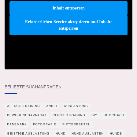
Inhalt entsperren
Erforderlichen Service akzeptieren und Inhalte
entsperren
BELIEBTE SUCHANFRAGEN
ALLTAGSTRAINING
ANIFIT
AUSLASTUNG
BEWEGUNGSAPPARAT
CLICKERTRAINING
DIY
DOGCOACH
DÄNEMARK
FOTOGRAFIE
FUTTERBEUTEL
GEISTIGE AUSLASTUNG
HUND
HUND AUSLASTEN
HUNDE