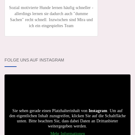
Sozial motivierte Hunde lernen häufig schneller -
allerdings lernen sie dadurch auch "dumme
Sachen" recht schnell. Inzwischen sind Mira und
ich ein eingespieltes Team
FOLGE UNS AUF INSTAGRAM
Sie sehen gerade einen Platzhalterinhalt von
Instagram
. Um auf
den eigentlichen Inhalt zuzugreifen, klicken Sie auf die Schaltfläche
unten. Bitte beachten Sie, dass dabei Daten an Drittanbieter
weitergegeben werden.
Mehr Informationen