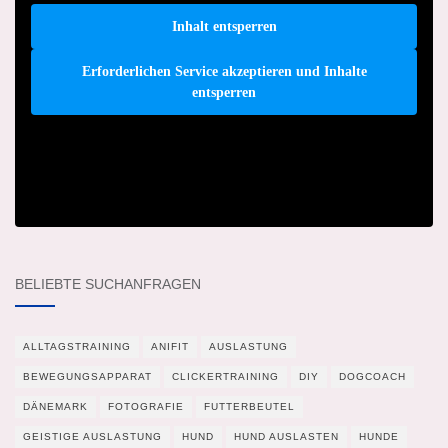
Inhalt entsperren
Erforderlichen Service akzeptieren und Inhalte
entsperren
BELIEBTE SUCHANFRAGEN
ALLTAGSTRAINING
ANIFIT
AUSLASTUNG
BEWEGUNGSAPPARAT
CLICKERTRAINING
DIY
DOGCOACH
DÄNEMARK
FOTOGRAFIE
FUTTERBEUTEL
GEISTIGE AUSLASTUNG
HUND
HUND AUSLASTEN
HUNDE