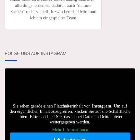
allerdings lernen sie dadurch auch "dumme
Sachen" recht schnell. Inzwischen sind Mira und
ich ein eingespieltes Team
FOLGE UNS AUF INSTAGRAM
Sie sehen gerade einen Platzhalterinhalt von
Instagram
. Um auf
den eigentlichen Inhalt zuzugreifen, klicken Sie auf die Schaltfläche
unten. Bitte beachten Sie, dass dabei Daten an Drittanbieter
weitergegeben werden.
Mehr Informationen
Inhalt entsperren