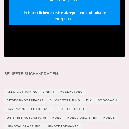
Erforderlichen Service akzeptieren und Inhalte
entsperren
BELIEBTE SUCHANFRAGEN
ALLTAGSTRAINING
ANIFIT
AUSLASTUNG
BEWEGUNGSAPPARAT
CLICKERTRAINING
DIY
DOGCOACH
DÄNEMARK
FOTOGRAFIE
FUTTERBEUTEL
GEISTIGE AUSLASTUNG
HUND
HUND AUSLASTEN
HUNDE
HUNDEAUSLASTUNG
HUNDEBADEMANTEL