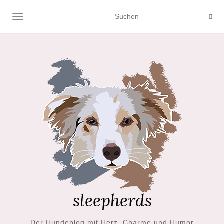
NAVIGATION UMSCHALTEN
Der Hundeblog mit Herz, Charme und Humor