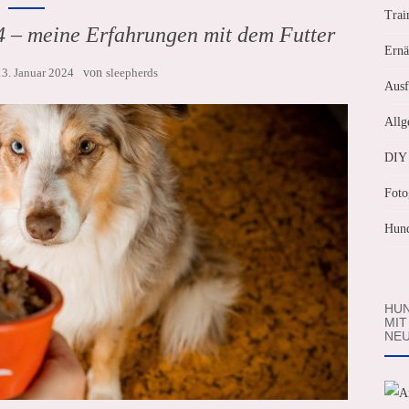
Trai
24 – meine Erfahrungen mit dem Futter
Ernä
13. Januar 2024
von
sleepherds
Ausf
Allg
DIY
Foto
Hund
HUN
MIT
NEU