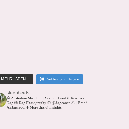
MEHR LADEN…
Auf Instagram folgen
sleepherds
🐶 Australian Shepherd | Second-Hand & Reactive
Dog
📸 Dog Photography
🧥 @dogcoach.dk | Brand
Ambassador
⬇️ More tips & insights