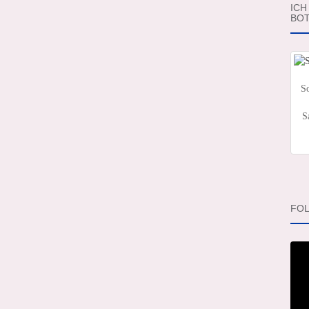
ICH
BOT
So
S
FOL