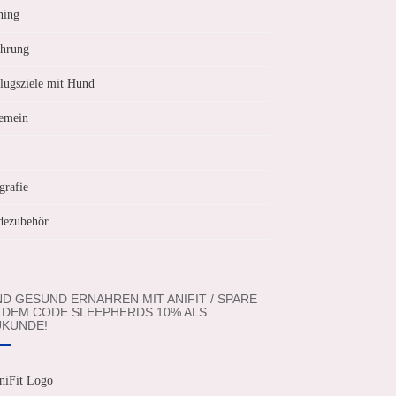
ning
hrung
lugsziele mit Hund
emein
grafie
ezubehör
D GESUND ERNÄHREN MIT ANIFIT / SPARE
 DEM CODE SLEEPHERDS 10% ALS
KUNDE!