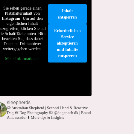
Sie sehen gerade einen
Inhalt
Platzhalterinhalt von
entsperren
Instagram
. Um auf den
eigentlichen Inhalt
zuzugreifen, klicken Sie auf
Erforderlichen
die Schaltfläche unten. Bitte
Service
beachten Sie, dass dabei
akzeptieren
Daten an Drittanbieter
weitergegeben werden.
und Inhalte
entsperren
Mehr Informationen
sleepherds
🐶 Australian Shepherd | Second-Hand & Reactive
Dog
📸 Dog Photography
🧥 @dogcoach.dk | Brand
Ambassador
⬇️ More tips & insights