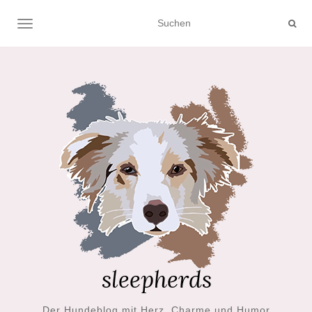
NAVIGATION UMSCHALTEN
Der Hundeblog mit Herz, Charme und Humor