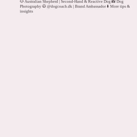
🐶 Australian Shepherd | Second-Hand & Reactive Dog
📸 Dog
Photography
🧥 @dogcoach.dk | Brand Ambassador
⬇️ More tips &
insights