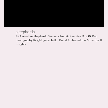
sleepherds
🐶 Australian Shepherd | Second-Hand & Reactive Dog
📸 Dog
Photography
🧥 @dogcoach.dk | Brand Ambassador
⬇️ More tips &
insights