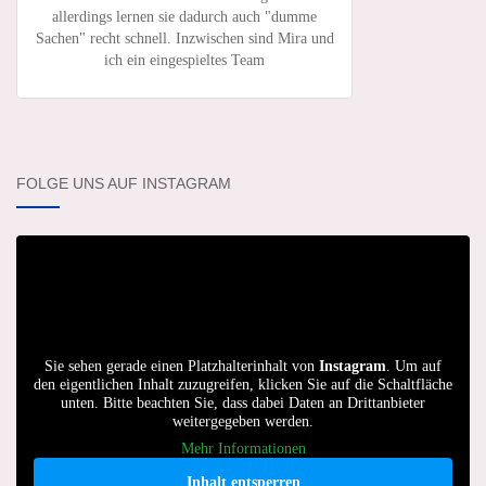
allerdings lernen sie dadurch auch "dumme
Sachen" recht schnell. Inzwischen sind Mira und
ich ein eingespieltes Team
FOLGE UNS AUF INSTAGRAM
Sie sehen gerade einen Platzhalterinhalt von
Instagram
. Um auf
den eigentlichen Inhalt zuzugreifen, klicken Sie auf die Schaltfläche
unten. Bitte beachten Sie, dass dabei Daten an Drittanbieter
weitergegeben werden.
Mehr Informationen
Inhalt entsperren