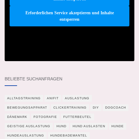
Erforderlichen Service akzeptieren und Inhalte
entsperren
BELIEBTE SUCHANFRAGEN
ALLTAGSTRAINING
ANIFIT
AUSLASTUNG
BEWEGUNGSAPPARAT
CLICKERTRAINING
DIY
DOGCOACH
DÄNEMARK
FOTOGRAFIE
FUTTERBEUTEL
GEISTIGE AUSLASTUNG
HUND
HUND AUSLASTEN
HUNDE
HUNDEAUSLASTUNG
HUNDEBADEMANTEL