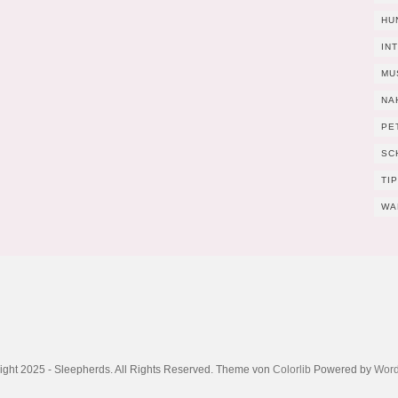
HU
IN
MU
NA
PE
SC
TI
WA
ight 2025 - Sleepherds. All Rights Reserved. Theme von
Colorlib
Powered by
Word