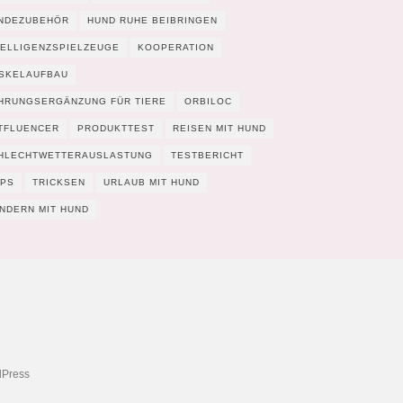
NDEZUBEHÖR
HUND RUHE BEIBRINGEN
TELLIGENZSPIELZEUGE
KOOPERATION
SKELAUFBAU
HRUNGSERGÄNZUNG FÜR TIERE
ORBILOC
TFLUENCER
PRODUKTTEST
REISEN MIT HUND
HLECHTWETTERAUSLASTUNG
TESTBERICHT
PPS
TRICKSEN
URLAUB MIT HUND
NDERN MIT HUND
Press