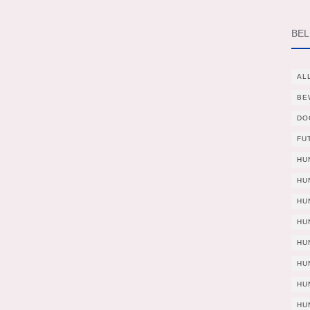
BEL
AL
BE
DO
FU
HU
HU
HU
HU
HU
HU
HU
HU