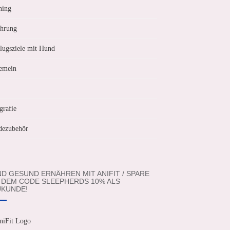
ning
hrung
lugsziele mit Hund
emein
grafie
ezubehör
D GESUND ERNÄHREN MIT ANIFIT / SPARE
 DEM CODE SLEEPHERDS 10% ALS
KUNDE!