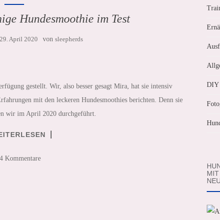
Trai
chige Hundesmoothie im Test
Ernä
29. April 2020
von
sleepherds
Ausf
Allg
DIY
ügung gestellt. Wir, also besser gesagt Mira, hat sie intensiv
 Erfahrungen mit den leckeren Hundesmoothies berichten. Denn sie
Foto
ben wir im April 2020 durchgeführt.
Hund
EITERLESEN
4 Kommentare
HUN
MIT
NEU