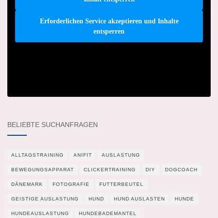
Erforderlichen Service akzeptieren und Inhalte
entsperren
BELIEBTE SUCHANFRAGEN
ALLTAGSTRAINING
ANIFIT
AUSLASTUNG
BEWEGUNGSAPPARAT
CLICKERTRAINING
DIY
DOGCOACH
DÄNEMARK
FOTOGRAFIE
FUTTERBEUTEL
GEISTIGE AUSLASTUNG
HUND
HUND AUSLASTEN
HUNDE
HUNDEAUSLASTUNG
HUNDEBADEMANTEL