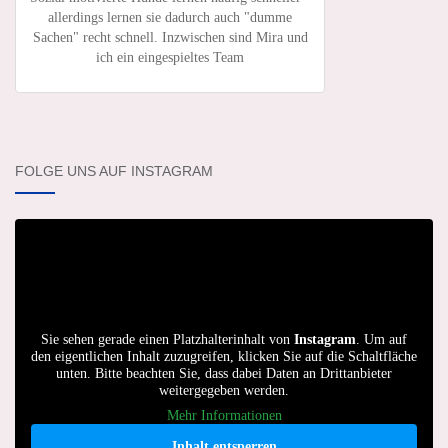
allerdings lernen sie dadurch auch "dumme
Sachen" recht schnell. Inzwischen sind Mira und
ich ein eingespieltes Team
FOLGE UNS AUF INSTAGRAM
Sie sehen gerade einen Platzhalterinhalt von
Instagram
. Um auf
den eigentlichen Inhalt zuzugreifen, klicken Sie auf die Schaltfläche
unten. Bitte beachten Sie, dass dabei Daten an Drittanbieter
weitergegeben werden.
Mehr Informationen
Inhalt entsperren