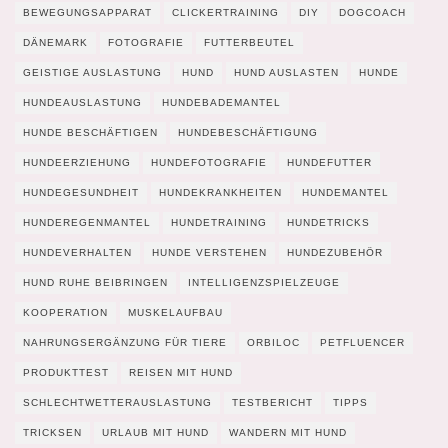
BEWEGUNGSAPPARAT
CLICKERTRAINING
DIY
DOGCOACH
DÄNEMARK
FOTOGRAFIE
FUTTERBEUTEL
GEISTIGE AUSLASTUNG
HUND
HUND AUSLASTEN
HUNDE
HUNDEAUSLASTUNG
HUNDEBADEMANTEL
HUNDE BESCHÄFTIGEN
HUNDEBESCHÄFTIGUNG
HUNDEERZIEHUNG
HUNDEFOTOGRAFIE
HUNDEFUTTER
HUNDEGESUNDHEIT
HUNDEKRANKHEITEN
HUNDEMANTEL
HUNDEREGENMANTEL
HUNDETRAINING
HUNDETRICKS
HUNDEVERHALTEN
HUNDE VERSTEHEN
HUNDEZUBEHÖR
HUND RUHE BEIBRINGEN
INTELLIGENZSPIELZEUGE
KOOPERATION
MUSKELAUFBAU
NAHRUNGSERGÄNZUNG FÜR TIERE
ORBILOC
PETFLUENCER
PRODUKTTEST
REISEN MIT HUND
SCHLECHTWETTERAUSLASTUNG
TESTBERICHT
TIPPS
TRICKSEN
URLAUB MIT HUND
WANDERN MIT HUND