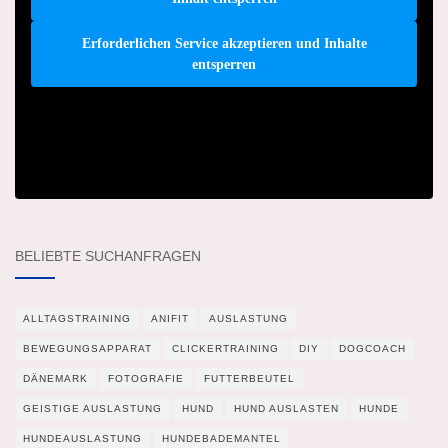
Erforderlichen Service akzeptieren und Inhalte
entsperren
BELIEBTE SUCHANFRAGEN
ALLTAGSTRAINING
ANIFIT
AUSLASTUNG
BEWEGUNGSAPPARAT
CLICKERTRAINING
DIY
DOGCOACH
DÄNEMARK
FOTOGRAFIE
FUTTERBEUTEL
GEISTIGE AUSLASTUNG
HUND
HUND AUSLASTEN
HUNDE
HUNDEAUSLASTUNG
HUNDEBADEMANTEL