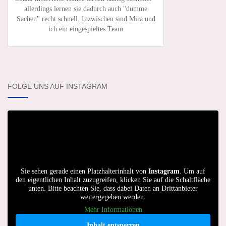
allerdings lernen sie dadurch auch "dumme
Sachen" recht schnell. Inzwischen sind Mira und
ich ein eingespieltes Team
FOLGE UNS AUF INSTAGRAM
Sie sehen gerade einen Platzhalterinhalt von
Instagram
. Um auf
den eigentlichen Inhalt zuzugreifen, klicken Sie auf die Schaltfläche
unten. Bitte beachten Sie, dass dabei Daten an Drittanbieter
weitergegeben werden.
Mehr Informationen
Inhalt entsperren