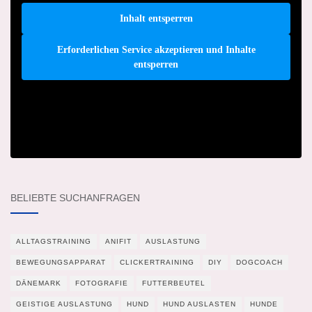
Inhalt entsperren
Erforderlichen Service akzeptieren und Inhalte
entsperren
BELIEBTE SUCHANFRAGEN
ALLTAGSTRAINING
ANIFIT
AUSLASTUNG
BEWEGUNGSAPPARAT
CLICKERTRAINING
DIY
DOGCOACH
DÄNEMARK
FOTOGRAFIE
FUTTERBEUTEL
GEISTIGE AUSLASTUNG
HUND
HUND AUSLASTEN
HUNDE