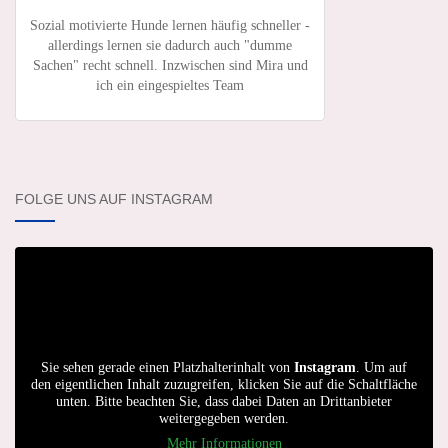
Sozial motivierte Hunde lernen häufig schneller -
allerdings lernen sie dadurch auch "dumme
Sachen" recht schnell. Inzwischen sind Mira und
ich ein eingespieltes Team
FOLGE UNS AUF INSTAGRAM
Sie sehen gerade einen Platzhalterinhalt von
Instagram
. Um auf
den eigentlichen Inhalt zuzugreifen, klicken Sie auf die Schaltfläche
unten. Bitte beachten Sie, dass dabei Daten an Drittanbieter
weitergegeben werden.
Mehr Informationen