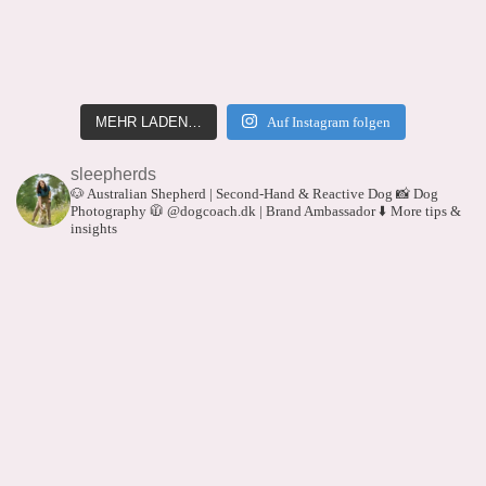
MEHR LADEN…
Auf Instagram folgen
sleepherds
🐶 Australian Shepherd | Second-Hand & Reactive Dog
📸 Dog
Photography
🧥 @dogcoach.dk | Brand Ambassador
⬇️ More tips &
insights