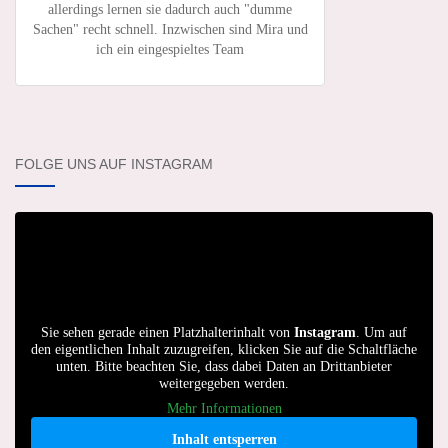
allerdings lernen sie dadurch auch "dumme
Sachen" recht schnell. Inzwischen sind Mira und
ich ein eingespieltes Team
FOLGE UNS AUF INSTAGRAM
Sie sehen gerade einen Platzhalterinhalt von
Instagram
. Um auf
den eigentlichen Inhalt zuzugreifen, klicken Sie auf die Schaltfläche
unten. Bitte beachten Sie, dass dabei Daten an Drittanbieter
weitergegeben werden.
Mehr Informationen
Inhalt entsperren