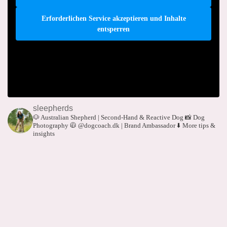
Erforderlichen Service akzeptieren und Inhalte
entsperren
sleepherds
🐶 Australian Shepherd | Second-Hand & Reactive Dog
📸 Dog
Photography
🧥 @dogcoach.dk | Brand Ambassador
⬇️ More tips &
insights